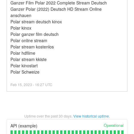
Ganzer Film Polar 2022 Complete Stream Deutsch
Ganzer Polar (2022) Deutsch HD Stream Online 
anschauen
Polar stream deutsch kinox
Polar kinox
Polar ganzer film deutsch
Polar online stream
Polar stream kostenlos
Polar hdfilme
Polar stream kkiste
Polar kinostart
Polar Schweize
Feb
15
,
2023
-
16:27
UTC
Uptime over the past
30
days.
View historical uptime.
Operational
API (example)